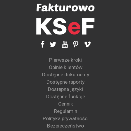
Pierwsze kroki
Opinie klientów
Dostępne dokumenty
Dostępne raporty
Dostępne języki
Dostępne funkcje
Cennik
Regulamin
Polityka prywatności
Bezpieczeństwo