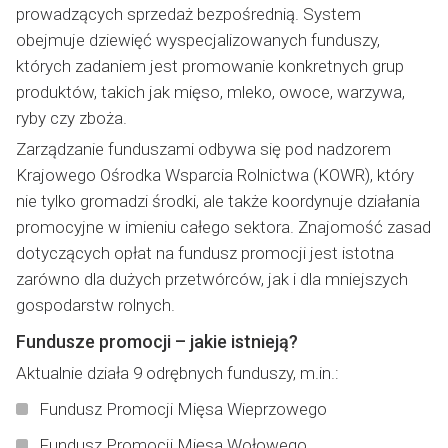
prowadzących sprzedaż bezpośrednią. System
obejmuje dziewięć wyspecjalizowanych funduszy,
których zadaniem jest promowanie konkretnych grup
produktów, takich jak mięso, mleko, owoce, warzywa,
ryby czy zboża.
Zarządzanie funduszami odbywa się pod nadzorem
Krajowego Ośrodka Wsparcia Rolnictwa (KOWR), który
nie tylko gromadzi środki, ale także koordynuje działania
promocyjne w imieniu całego sektora. Znajomość zasad
dotyczących opłat na fundusz promocji jest istotna
zarówno dla dużych przetwórców, jak i dla mniejszych
gospodarstw rolnych.
Fundusze promocji – jakie istnieją?
Aktualnie działa 9 odrębnych funduszy, m.in.:
Fundusz Promocji Mięsa Wieprzowego
Fundusz Promocji Mięsa Wołowego