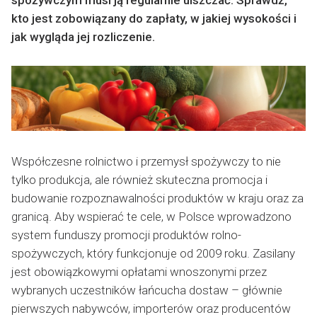
spożywczym musi ją regularnie uiszczać. Sprawdź,
kto jest zobowiązany do zapłaty, w jakiej wysokości i
jak wygląda jej rozliczenie.
Współczesne rolnictwo i przemysł spożywczy to nie
tylko produkcja, ale również skuteczna promocja i
budowanie rozpoznawalności produktów w kraju oraz za
granicą. Aby wspierać te cele, w Polsce wprowadzono
system funduszy promocji produktów rolno-
spożywczych, który funkcjonuje od 2009 roku. Zasilany
jest obowiązkowymi opłatami wnoszonymi przez
wybranych uczestników łańcucha dostaw – głównie
pierwszych nabywców, importerów oraz producentów