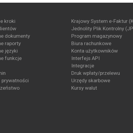
e kroki
Krajowy System e-Faktur (
klientów
Jednolity Plik Kontrolny (J
ne dokumenty
Program magazynowy
e raporty
Biura rachunkowe
e języki
Konta użytkowników
e funkcje
Interfejs API
Integracje
min
Druk wpłaty/przelewu
a prywatności
Urzędy skarbowe
czeństwo
Kursy walut