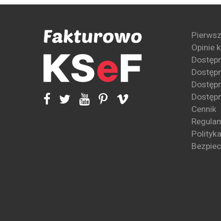
Pierwsz
Opinie 
Dostęp
Dostępn
Dostępn
Dostępn
Cennik
Regula
Polityk
Bezpie