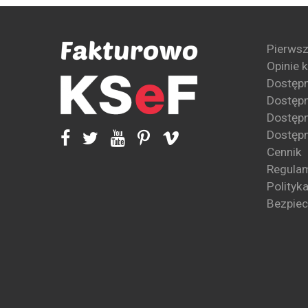
Pierwsz
Opinie 
Dostęp
Dostępn
Dostępn
Dostępn
Cennik
Regula
Polityk
Bezpie