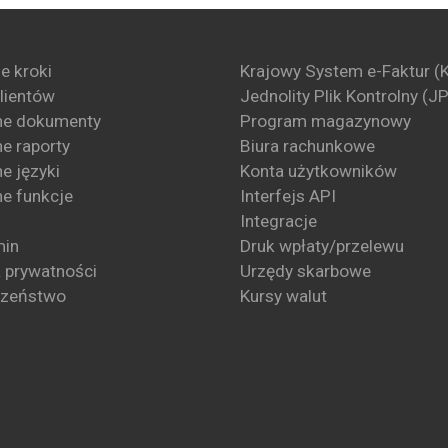
e kroki
Krajowy System e-Faktur (
klientów
Jednolity Plik Kontrolny (J
ne dokumenty
Program magazynowy
e raporty
Biura rachunkowe
e języki
Konta użytkowników
e funkcje
Interfejs API
Integracje
min
Druk wpłaty/przelewu
a prywatności
Urzędy skarbowe
czeństwo
Kursy walut