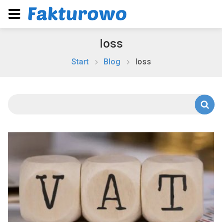
Ioss
Start
Blog
Ioss