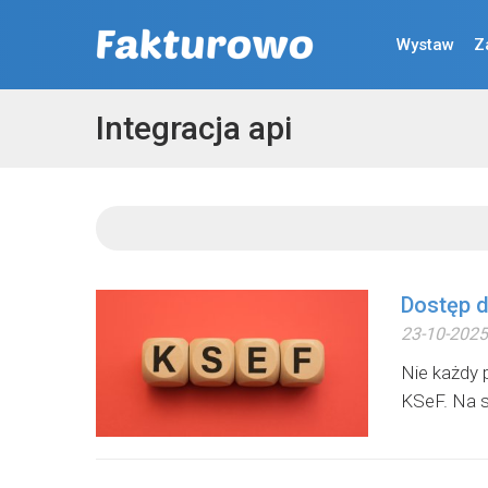
Wystaw
Z
Integracja api
Dostęp 
23-10-2025
Nie każdy 
KSeF. Na s