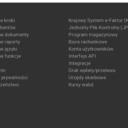
e kroki
Krajowy System e-Faktur (
klientów
Jednolity Plik Kontrolny (J
ne dokumenty
Program magazynowy
e raporty
Biura rachunkowe
e języki
Konta użytkowników
e funkcje
Interfejs API
Integracje
min
Druk wpłaty/przelewu
a prywatności
Urzędy skarbowe
czeństwo
Kursy walut