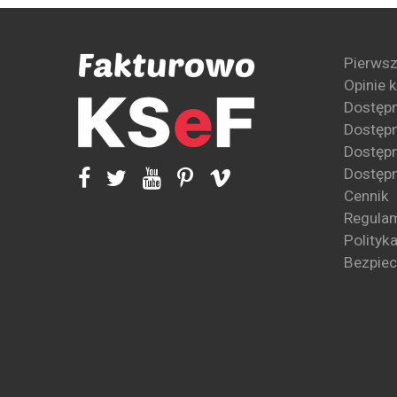
Pierwsz
Opinie 
Dostęp
Dostępn
Dostępn
Dostępn
Cennik
Regula
Polityk
Bezpie