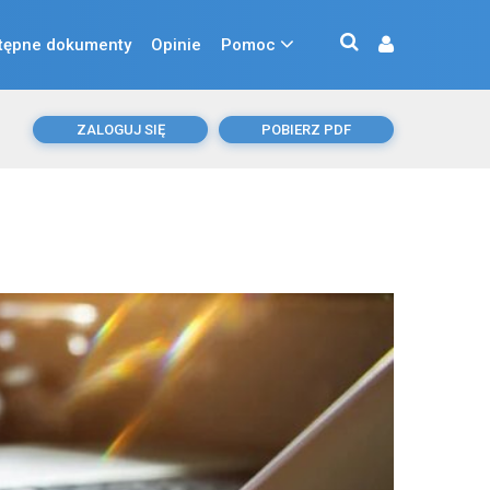
tępne dokumenty
Opinie
Pomoc
ZALOGUJ SIĘ
POBIERZ PDF