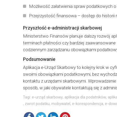
Możliwość załatwienia spraw podatkowych o ka
Przejrzystość finansowa – dostęp do historii
Przyszłość e-administracji skarbowej
Ministerstwo Finansów planuje dalszy rozwój ap
terminach płatności czy bardziej zaawansowane na
codziennym zarządzaniu obowiązkami podatkow
Podsumowanie
Aplikacja e-Urząd Skarbowy to kolejny krok w cyf
swoimi obowiązkami podatkowymi, bez wychodzeni
kontaktu z urzędami skarbowymi. Wprowadzenie now
sposób, w jaki obywatele kontaktują się z admin
Tagi:
e-urząd skarbowy
,
aplikacja dla podatników
,
aplik
,
zwrot podatku
,
mobywatel
,
e-korespondencja
,
e-dow