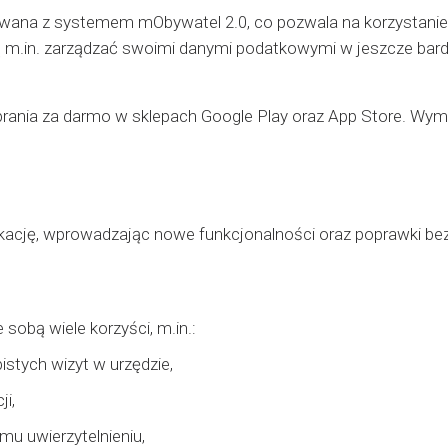
rowana z systemem mObywatel 2.0, co pozwala na korzystanie
ą m.in. zarządzać swoimi danymi podatkowymi w jeszcze bard
obrania za darmo w sklepach Google Play oraz App Store. Wy
plikację, wprowadzając nowe funkcjonalności oraz poprawki b
 sobą wiele korzyści, m.in.:
stych wizyt w urzędzie,
i,
mu uwierzytelnieniu,