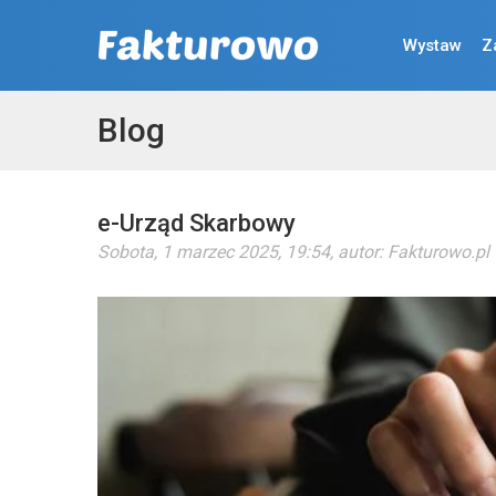
Wystaw
Z
Blog
e-Urząd Skarbowy
Sobota, 1 marzec 2025, 19:54
, autor:
Fakturowo.pl