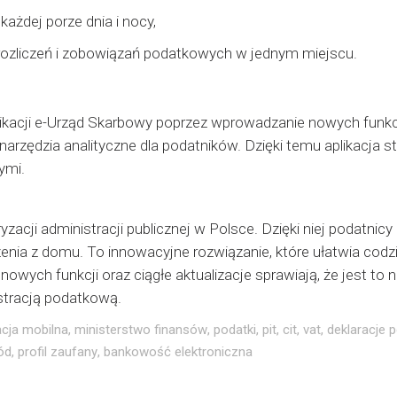
żdej porze dnia i nocy,
 rozliczeń i zobowiązań podatkowych w jednym miejscu.
likacji e-Urząd Skarbowy poprzez wprowadzanie nowych funkcj
rzędzia analityczne dla podatników. Dzięki temu aplikacja sta
ymi.
ryzacji administracji publicznej w Polsce. Dzięki niej podat
a z domu. To innowacyjne rozwiązanie, które ułatwia codzien
ych funkcji oraz ciągłe aktualizacje sprawiają, że jest to na
istracją podatkową.
acja mobilna
,
ministerstwo finansów
,
podatki
,
pit
,
cit
,
vat
,
deklaracje 
ód
,
profil zaufany
,
bankowość elektroniczna