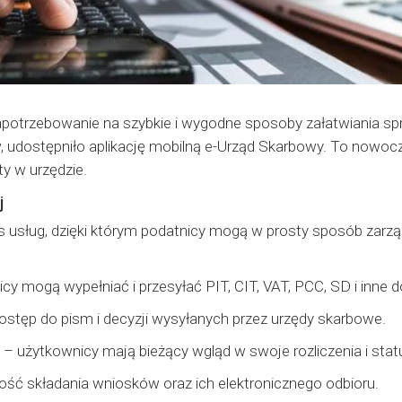
apotrzebowanie na szybkie i wygodne sposoby załatwiania s
dostępniło aplikację mobilną e-Urząd Skarbowy. To nowocze
y w urzędzie.
j
res usług, dzięki którym podatnicy mogą w prosty sposób za
cy mogą wypełniać i przesyłać PIT, CIT, VAT, PCC, SD i inne 
dostęp do pism i decyzji wysyłanych przez urzędy skarbowe.
u – użytkownicy mają bieżący wgląd w swoje rozliczenia i st
ć składania wniosków oraz ich elektronicznego odbioru.