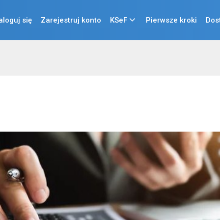
aloguj się
Zarejestruj konto
KSeF
Pierwsze kroki
Dos