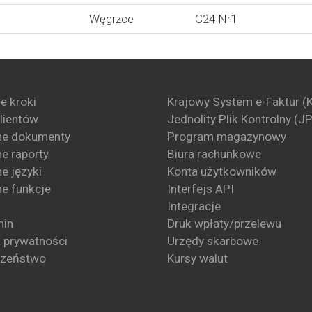
Węgrzce
C24 Nr1
e kroki
Krajowy System e-Faktur (
klientów
Jednolity Plik Kontrolny (J
ne dokumenty
Program magazynowy
e raporty
Biura rachunkowe
e języki
Konta użytkowników
e funkcje
Interfejs API
Integracje
min
Druk wpłaty/przelewu
a prywatności
Urzędy skarbowe
czeństwo
Kursy walut