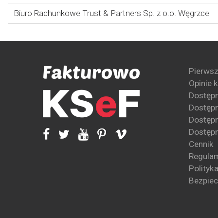
Biuro Rachunkowe Trust & Partners Sp. z o.o. Węgrzce
Pierwsz
Opinie 
Dostęp
Dostępn
Dostępn
Dostępn
Cennik
Regula
Polityk
Bezpie