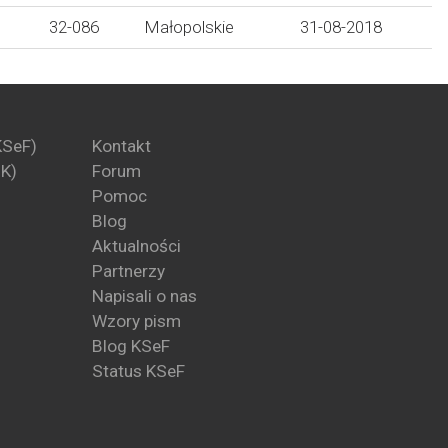
32-086
Małopolskie
31-08-2018
KSeF)
Kontakt
PK)
Forum
Pomoc
Blog
Aktualności
Partnerzy
Napisali o nas
Wzory pism
Blog KSeF
Status KSeF