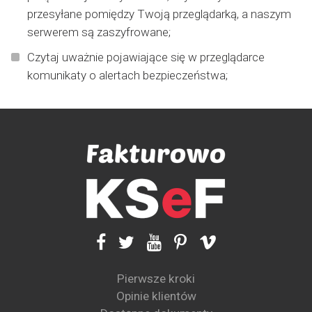
przesyłane pomiędzy Twoją przeglądarką, a naszym
serwerem są zaszyfrowane;
Czytaj uważnie pojawiające się w przeglądarce
komunikaty o alertach bezpieczeństwa;
Pierwsze kroki
Opinie klientów