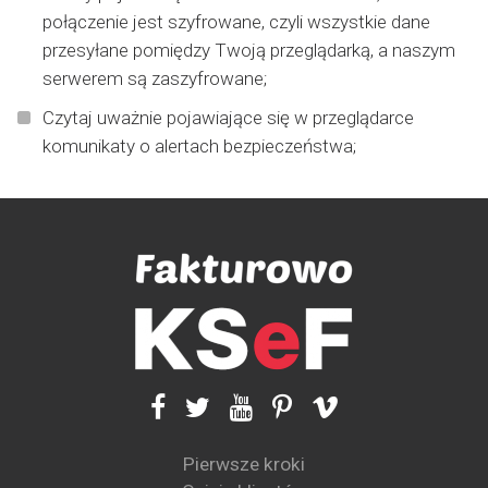
połączenie jest szyfrowane, czyli wszystkie dane
przesyłane pomiędzy Twoją przeglądarką, a naszym
serwerem są zaszyfrowane;
Czytaj uważnie pojawiające się w przeglądarce
komunikaty o alertach bezpieczeństwa;
Pierwsze kroki