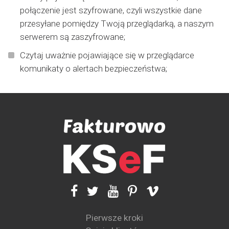
połączenie jest szyfrowane, czyli wszystkie dane
przesyłane pomiędzy Twoją przeglądarką, a naszym
serwerem są zaszyfrowane;
Czytaj uważnie pojawiające się w przeglądarce
komunikaty o alertach bezpieczeństwa;
Pierwsze kroki