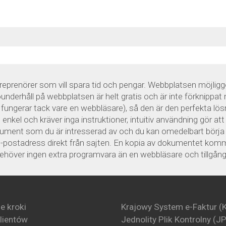
prenörer som vill spara tid och pengar. Webbplatsen möjliggö
nderhåll på webbplatsen är helt gratis och är inte förknippat 
n fungerar tack vare en webbläsare), så den är den perfekta l
nkel och kräver inga instruktioner, intuitiv användning gör at
okument som du är intresserad av och du kan omedelbart börja 
-postadress direkt från sajten. En kopia av dokumentet kommer 
 behöver ingen extra programvara än en webbläsare och tillgång t
e kroki
Krajowy System e-Faktur (
klientów
Jednolity Plik Kontrolny (J