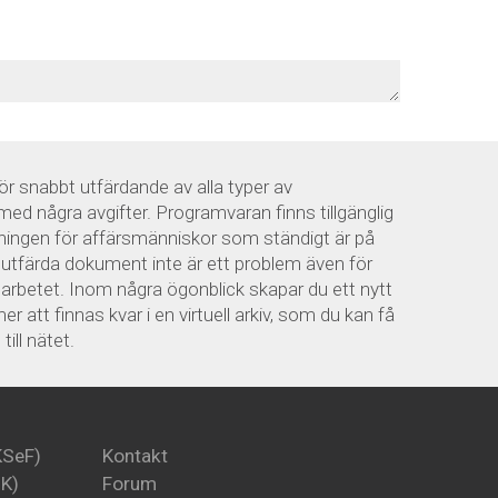
r snabbt utfärdande av alla typer av
med några avgifter. Programvaran finns tillgänglig
ösningen för affärsmänniskor som ständigt är på
t utfärda dokument inte är ett problem även för
arbetet. Inom några ögonblick skapar du ett nytt
att finnas kvar i en virtuell arkiv, som du kan få
ill nätet.
KSeF)
Kontakt
PK)
Forum