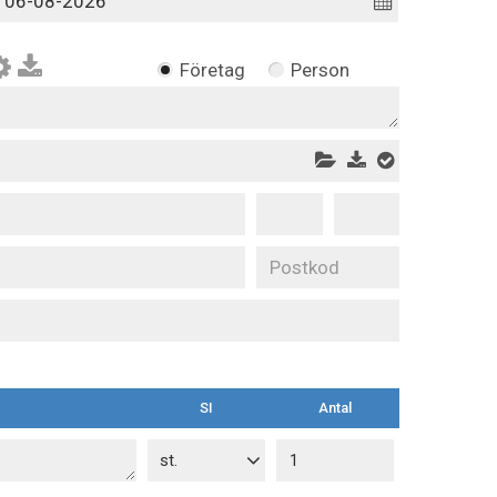
Företag
Person
SI
Antal
st.