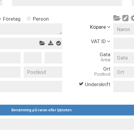
Företag
Person
Köpare
VAT ID
Gata
Antal
Ort
Postkod
Underskrift
Benämning på varan eller tjänsten