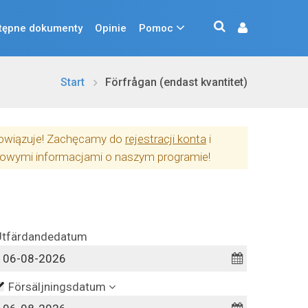
tępne dokumenty
Opinie
Pomoc
Start
Förfrågan (endast kvantitet)
obowiązuje! Zachęcamy do
rejestracji konta
i
owymi informacjami o naszym programie!
Utfärdandedatum
Försäljningsdatum