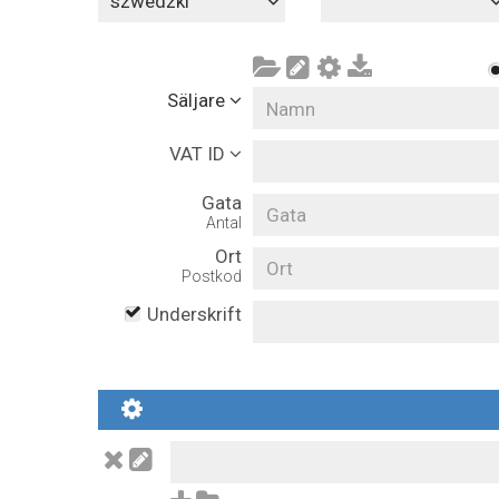
szwedzki
Säljare
VAT ID
Gata
Antal
Ort
Postkod
Underskrift