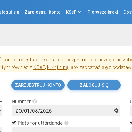
aloguj się
Zarejestruj konto
KSeF
Pierwsze kroki
Dos
konto - rejestracja konta jest bezpłatna i do niczego nie z
w tym również z
KSeF
,
kliknij tutaj
aby zapoznać się z podstaw
ZAREJESTRUJ KONTO
ZALOGUJ SIĘ
Nummer
Plats för utfärdande