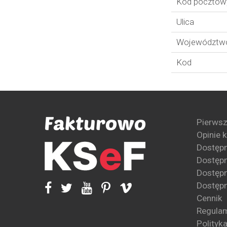
Kod pocztow
Ulica
Województw
Kod
Pierwsz
Opinie 
Dostęp
Dostępn
Dostępn
Dostępn
Cennik
Regula
Polityk