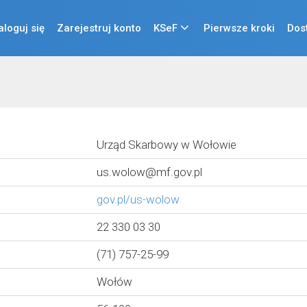
aloguj się
Zarejestruj konto
KSeF
Pierwsze kroki
Dos
Urząd Skarbowy w Wołowie
us.wolow@mf.gov.pl
gov.pl/us-wolow
22 330 03 30
(71) 757-25-99
Wołów