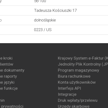
y
56-100
Tadeusza Kościuszki 17
o
dolnośląskie
0223 / US
e kroki
Krajowy System e-Faktur (
klientów
Jednolity Plik Kontrolny (J
ne dokumenty
Program magazynowy
e raporty
Biura rachunkowe
e języki
Konta użytkowników
e funkcje
Interfejs API
Integracje
min
Druk wpłaty/przelewu
a prywatności
Urzędy skarbowe