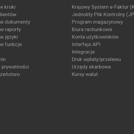
e kroki
Krajowy System e-Faktur (
klientów
Jednolity Plik Kontrolny (J
ne dokumenty
Program magazynowy
e raporty
Biura rachunkowe
e języki
Konta użytkowników
e funkcje
Interfejs API
Integracje
min
Druk wpłaty/przelewu
a prywatności
Urzędy skarbowe
czeństwo
Kursy walut