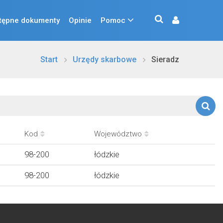
tępne dokumenty
Opinie
Pomoc
Start
Urzędy skarbowe
Sieradz
Kod
Województwo
98-200
łódzkie
98-200
łódzkie