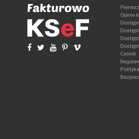
Pierwsz
Opinie 
Dostęp
Dostępn
Dostępn
Dostępn
Cennik
Regula
Polityk
Bezpie