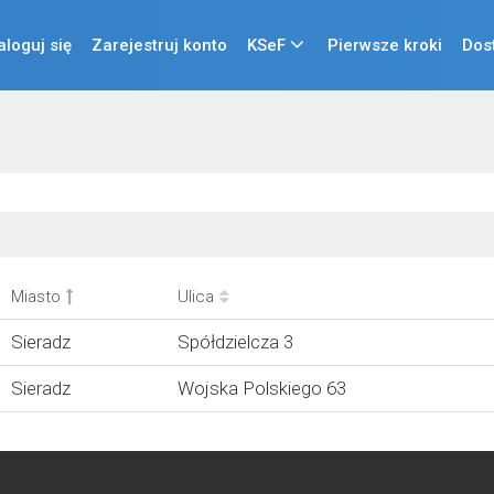
aloguj się
Zarejestruj konto
KSeF
Pierwsze kroki
Dos
Miasto
Ulica
Sieradz
Spółdzielcza 3
Sieradz
Wojska Polskiego 63