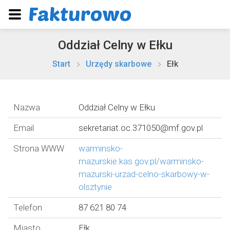
Oddział Celny w Ełku
Start
Urzędy skarbowe
Ełk
Nazwa
Oddział Celny w Ełku
Email
sekretariat.oc.371050@mf.gov.pl
Strona WWW
warminsko-
mazurskie.kas.gov.pl/warminsko-
mazurski-urzad-celno-skarbowy-w-
olsztynie
Telefon
87 621 80 74
Miasto
Ełk