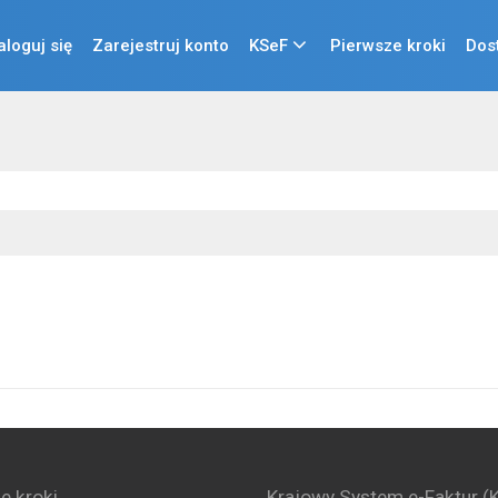
aloguj się
Zarejestruj konto
KSeF
Pierwsze kroki
Dos
e kroki
Krajowy System e-Faktur (