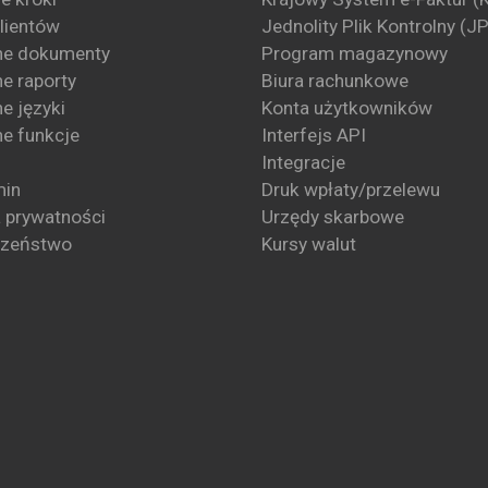
klientów
Jednolity Plik Kontrolny (J
ne dokumenty
Program magazynowy
e raporty
Biura rachunkowe
e języki
Konta użytkowników
e funkcje
Interfejs API
Integracje
min
Druk wpłaty/przelewu
a prywatności
Urzędy skarbowe
czeństwo
Kursy walut