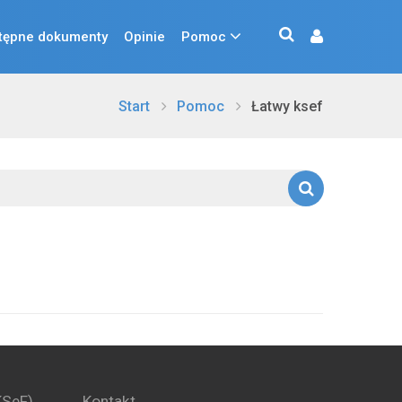
tępne dokumenty
Opinie
Pomoc
Start
Pomoc
Łatwy ksef
KSeF)
Kontakt