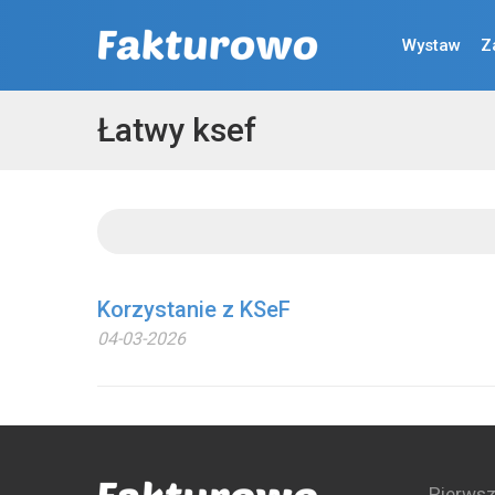
Wystaw
Z
Łatwy ksef
Korzystanie z KSeF
04-03-2026
Pierwsz