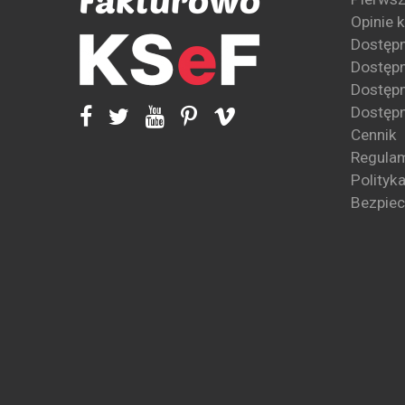
Opinie 
Dostęp
Dostępn
Dostępn
Dostępn
Cennik
Regula
Polityk
Bezpie