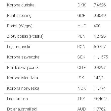
Korona duńska
DKK
7,4626
Funt szterling
GBP
0,8649
Forint (Węgry)
HUF
400
Złoty polski (Polska)
PLN
4,2728
Lej rumuński
RON
5,0757
Korona szwedzka
SEK
11,1575
Frank szwajcarski
CHF
0,9297
Korona islandzka
ISK
142,2
Korona norweska
NOK
11,774
Lira turecka
TRY
46,4644
Dolar australijski
AUD
1,7762