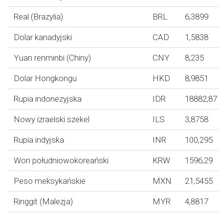
Real (Brazylia)
BRL
6,3899
Dolar kanadyjski
CAD
1,5838
Yuan renminbi (Chiny)
CNY
8,235
Dolar Hongkongu
HKD
8,9851
Rupia indonezyjska
IDR
18882,87
Nowy izraelski szekel
ILS
3,8758
Rupia indyjska
INR
100,295
Won południowokoreański
KRW
1596,29
Peso meksykańskie
MXN
21,5455
Ringgit (Malezja)
MYR
4,8817