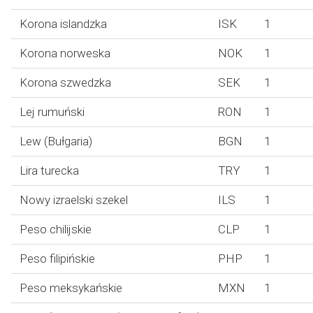
Korona islandzka
ISK
1
Korona norweska
NOK
1
Korona szwedzka
SEK
1
Lej rumuński
RON
1
Lew (Bułgaria)
BGN
1
Lira turecka
TRY
1
Nowy izraelski szekel
ILS
1
Peso chilijskie
CLP
1
Peso filipińskie
PHP
1
Peso meksykańskie
MXN
1