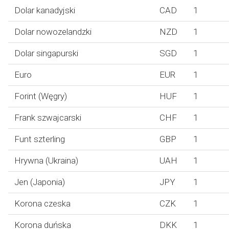
Dolar kanadyjski
CAD
1
Dolar nowozelandzki
NZD
1
Dolar singapurski
SGD
1
Euro
EUR
1
Forint (Węgry)
HUF
1
Frank szwajcarski
CHF
1
Funt szterling
GBP
1
Hrywna (Ukraina)
UAH
1
Jen (Japonia)
JPY
1
Korona czeska
CZK
1
Korona duńska
DKK
1