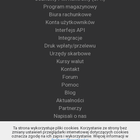
Program magazynowy
Biura rachunkowe
Konta użytkowników
Interfejs API
Integracje
Druk wpłaty/przelewu
Urzędy skarbowe
Kursy walut
Kontakt
Forum
Pomoc
Blog
Aktualności
Partnerzy
Napisali o nas
Wzory pism
Ta strona wykorzystuje pliki cookies. Korzystanie ze strony bez
Blog KSeF
zmiany ustawień przeglądarki internetowej dotyczących cookies
oznacza zgodę na ich zapis i wykorzystanie. Więcej informacji w
Status KSeF