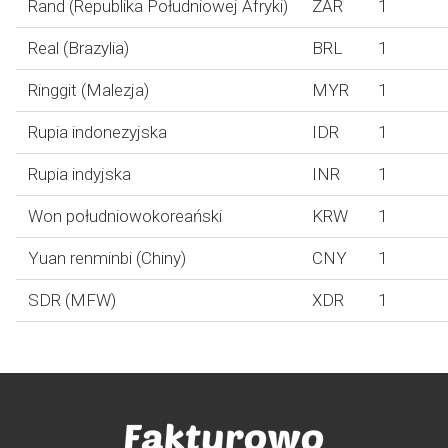
Rand (Republika Południowej Afryki)
ZAR
1
Real (Brazylia)
BRL
1
Ringgit (Malezja)
MYR
1
Rupia indonezyjska
IDR
1
Rupia indyjska
INR
1
Won południowokoreański
KRW
1
Yuan renminbi (Chiny)
CNY
1
SDR (MFW)
XDR
1