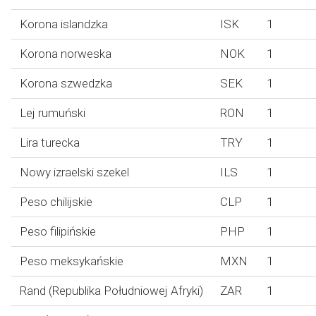
Korona islandzka
ISK
1
Korona norweska
NOK
1
Korona szwedzka
SEK
1
Lej rumuński
RON
1
Lira turecka
TRY
1
Nowy izraelski szekel
ILS
1
Peso chilijskie
CLP
1
Peso filipińskie
PHP
1
Peso meksykańskie
MXN
1
Rand (Republika Południowej Afryki)
ZAR
1