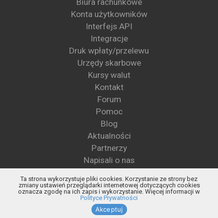
Biura rachunkowe
Konta użytkowników
Interfejs API
Integracje
Druk wpłaty/przelewu
Urzędy skarbowe
Kursy walut
Kontakt
Forum
Pomoc
Blog
Aktualności
Partnerzy
Napisali o nas
Wzory pism
Ta strona wykorzystuje pliki cookies. Korzystanie ze strony bez
Blog KSeF
zmiany ustawień przeglądarki internetowej dotyczących cookies
oznacza zgodę na ich zapis i wykorzystanie. Więcej informacji w
Status KSeF
Polityce Prywatności
Akceptuj