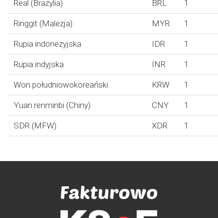
Real (Brazylia)
BRL
1
Ringgit (Malezja)
MYR
1
Rupia indonezyjska
IDR
1
Rupia indyjska
INR
1
Won południowokoreański
KRW
1
Yuan renminbi (Chiny)
CNY
1
SDR (MFW)
XDR
1