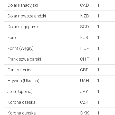
Dolar kanadyjski
CAD
1
Dolar nowozelandzki
NZD
1
Dolar singapurski
SGD
1
Euro
EUR
1
Forint (Węgry)
HUF
1
Frank szwajcarski
CHF
1
Funt szterling
GBP
1
Hrywna (Ukraina)
UAH
1
Jen (Japonia)
JPY
1
Korona czeska
CZK
1
Korona duńska
DKK
1