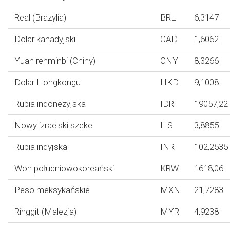
Real (Brazylia)
BRL
6,3147
Dolar kanadyjski
CAD
1,6062
Yuan renminbi (Chiny)
CNY
8,3266
Dolar Hongkongu
HKD
9,1008
Rupia indonezyjska
IDR
19057,22
Nowy izraelski szekel
ILS
3,8855
Rupia indyjska
INR
102,2535
Won południowokoreański
KRW
1618,06
Peso meksykańskie
MXN
21,7283
Ringgit (Malezja)
MYR
4,9238