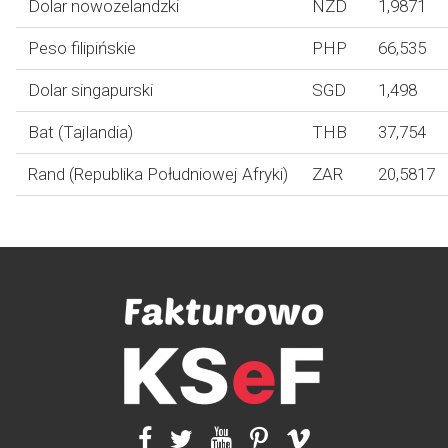
Dolar nowozelandzki
NZD
1,9871
Peso filipińskie
PHP
66,535
Dolar singapurski
SGD
1,498
Bat (Tajlandia)
THB
37,754
Rand (Republika Południowej Afryki)
ZAR
20,5817