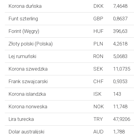
Korona duńska
DKK
7,4648
Funt szterling
GBP
0,8637
Forint (Węgry)
HUF
396,63
Złoty polski (Polska)
PLN
4,2618
Lej rumuński
RON
5,0683
Korona szwedzka
SEK
11,0735
Frank szwajcarski
CHF
0,9353
Korona islandzka
ISK
143
Korona norweska
NOK
11,748
Lira turecka
TRY
47,9206
Dolar australijski
AUD
1,788