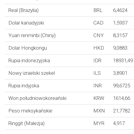
Real (Brazylia)
BRL
6,4624
Dolar kanadyjski
CAD
1,5937
Yuan renminbi (Chiny)
CNY
8,3157
Dolar Hongkongu
HKD
9,0883
Rupia indonezyjska
IDR
18931,49
Nowy izraelski szekel
ILS
3,8901
Rupia indyjska
INR
99,6725
Won południowokoreański
KRW
1614,66
Peso meksykańskie
MXN
21,7782
Ringgit (Malezja)
MYR
4,917