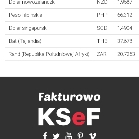
Dolar nowozelandzki
NZD
1,9587
Peso filipińskie
PHP
66,312
Dolar singapurski
SGD
1,4904
Bat (Tajlandia)
THB
37,678
Rand (Republika Południowej Afryki)
ZAR
20,7253