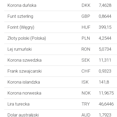
Korona duńska
DKK
7,4628
Funt szterling
GBP
0,8644
Forint (Węgry)
HUF
399,15
Złoty polski (Polska)
PLN
4,2544
Lej rumuński
RON
5,0734
Korona szwedzka
SEK
11,311
Frank szwajcarski
CHF
0,9323
Korona islandzka
ISK
141,8
Korona norweska
NOK
11,9675
Lira turecka
TRY
46,6446
Dolar australijski
AUD
1,7923