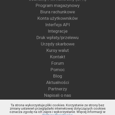
Program magazynowy
Biura rachunkowe
Konta użytkowników
Interfejs API
Integracje
Druk wpłaty/przelewu
Urzędy skarbowe
Kursy walut
Kontakt
Forum
Pomoc
Blog
Aktualności
Partnerzy
Napisali o nas
Wzory pism
Ta strona wykorzystuje pliki cookies. Korzystanie ze strony bez
Blog KSeF
zmiany ustawień przeglądarki internetowej dotyczących cookies
oznacza zgodę na ich zapis i wykorzystanie. Więcej informacji w
Status KSeF