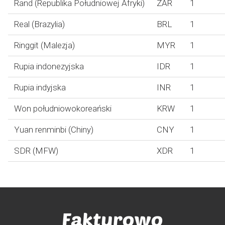
Rand (Republika Południowej Afryki)
ZAR
1
Real (Brazylia)
BRL
1
Ringgit (Malezja)
MYR
1
Rupia indonezyjska
IDR
1
Rupia indyjska
INR
1
Won południowokoreański
KRW
1
Yuan renminbi (Chiny)
CNY
1
SDR (MFW)
XDR
1