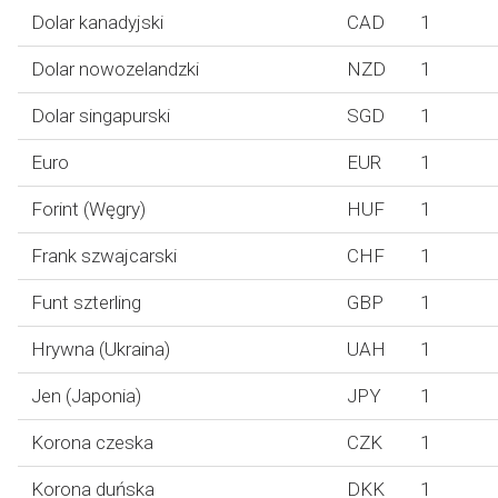
Dolar kanadyjski
CAD
1
Dolar nowozelandzki
NZD
1
Dolar singapurski
SGD
1
Euro
EUR
1
Forint (Węgry)
HUF
1
Frank szwajcarski
CHF
1
Funt szterling
GBP
1
Hrywna (Ukraina)
UAH
1
Jen (Japonia)
JPY
1
Korona czeska
CZK
1
Korona duńska
DKK
1