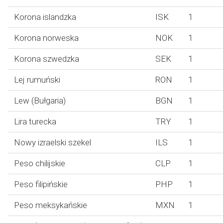
Korona islandzka
ISK
1
Korona norweska
NOK
1
Korona szwedzka
SEK
1
Lej rumuński
RON
1
Lew (Bułgaria)
BGN
1
Lira turecka
TRY
1
Nowy izraelski szekel
ILS
1
Peso chilijskie
CLP
1
Peso filipińskie
PHP
1
Peso meksykańskie
MXN
1