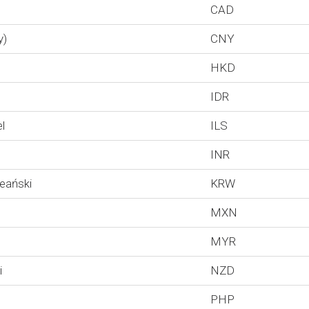
CAD
y)
CNY
HKD
IDR
l
ILS
INR
eański
KRW
MXN
MYR
i
NZD
PHP