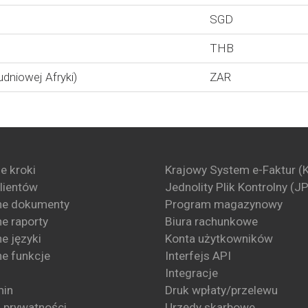
SGD
THB
udniowej Afryki)
ZAR
e kroki
Krajowy System e-Faktur (
klientów
Jednolity Plik Kontrolny (J
ne dokumenty
Program magazynowy
e raporty
Biura rachunkowe
e języki
Konta użytkowników
e funkcje
Interfejs API
Integracje
min
Druk wpłaty/przelewu
a prywatności
Urzędy skarbowe