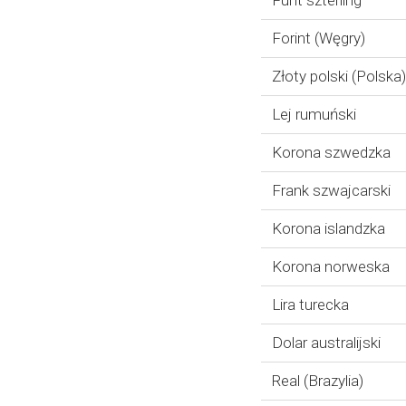
Funt szterling
Forint (Węgry)
Złoty polski (Polska)
Lej rumuński
Korona szwedzka
Frank szwajcarski
Korona islandzka
Korona norweska
Lira turecka
Dolar australijski
Real (Brazylia)