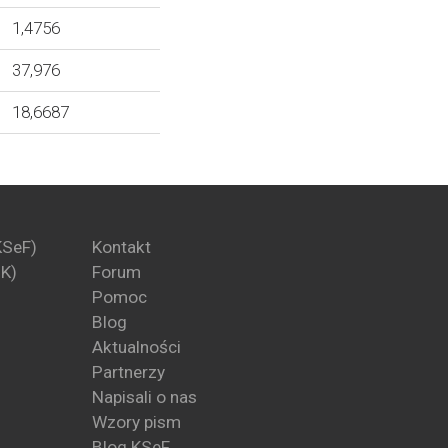
1,4756
37,976
18,6687
KSeF)
Kontakt
PK)
Forum
Pomoc
Blog
Aktualności
Partnerzy
Napisali o nas
Wzory pism
Blog KSeF