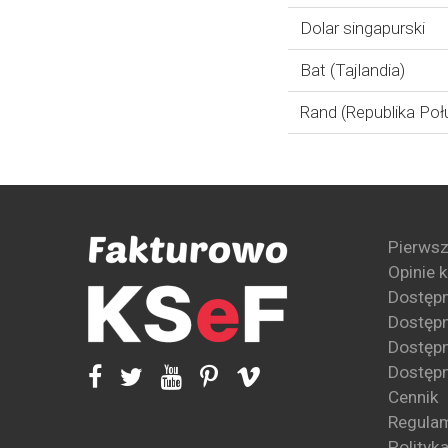
Dolar singapurski
Bat (Tajlandia)
Rand (Republika Poł
Pierwsz
Opinie 
Dostęp
Dostępn
Dostępn
Dostępn
Cennik
Regula
Polityk