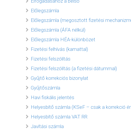
Elfogadásához a belső
Előlegszámla
Előlegszámla (megosztott fizetési mechanizm
Előlegszámla (ÁFA nélkül)
Előlegszámla HÉA-különbözet
Fizetési felhívás (kamattal)
Fizetési felszólítás
Fizetési felszólítás (a fizetési dátummal)
Gyűjtő korrekciós bizonylat
Gyűjtőszámla
Havi fiskális jelentés
Helyesbítő számla (KSeF – csak a korrekció ér
Helyesbítő számla VAT RR
Javítási számla