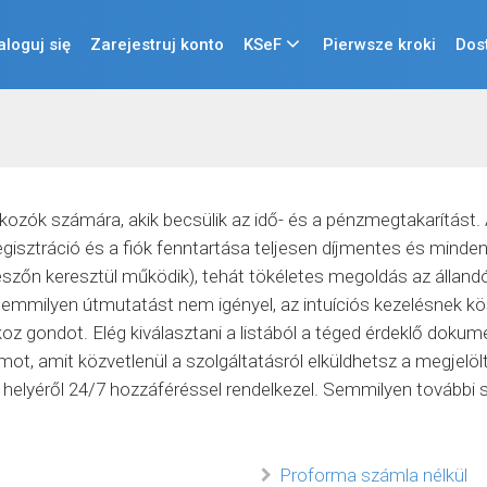
aloguj się
Zarejestruj konto
KSeF
Pierwsze kroki
Dos
zók számára, akik becsülik az idő- és a pénzmegtakarítást. A
egisztráció és a fiók fenntartása teljesen díjmentes és mindenf
gészőn keresztül működik), tehát tökéletes megoldás az állan
 semmilyen útmutatást nem igényel, az intuíciós kezelésnek 
oz gondot. Elég kiválasztani a listából a téged érdeklő do
mot, amit közvetlenül a szolgáltatásról elküldhetsz a megjel
 helyéről 24/7 hozzáféréssel rendelkezel. Semmilyen további 
Proforma számla nélkül