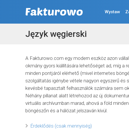
Wystaw
Z
Język węgierski
A Fakturowo.com egy modern eszköz azon vállalko
okmány gyors kiállítására lehetőséget ad, míg a r
minden pontjáról elérhető (mivel internetes bön
szolgáltatás igénybe vétele nagyon egyszerű és
kevésbé tapasztalt felhasználók számára sem ok
Néhány pillanat alatt létrehozod az új dokumentu
virtuális archívumban marad, ahová a föld minden
böngészőn és a hálózat jelszaván kívül.
Érdeklődés (csak mennyiség)