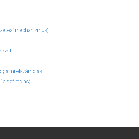
izetési mechanizmus)
bözet
rgalmi elszámolás)
i elszámolás)