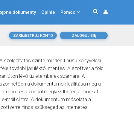
tępne dokumenty
Opinie
Pomoc
ZAREJESTRUJ KONTO
ZALOGUJ SIĘ
 szolgáltatás szinte minden típusú könyvelési
éle további járuléktól mentes. A szoftver a föld
dóan úton lévő üzletemberek számára. A
köszönhetően a dokumentumok kiállítása még a
kumentumot és azonnal megkezdheted a munkát.
ölt e-mail címre. A dokumentum másolata a
szoftverre nincs szükséged az internetes