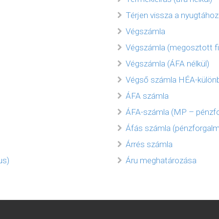
Térjen vissza a nyugtához
Végszámla
Végszámla (megosztott f
Végszámla (ÁFA nélkül)
Végső számla HÉA-külön
ÁFA számla
ÁFA-számla (MP – pénzfo
Áfás számla (pénzforgalm
Árrés számla
us)
Áru meghatározása