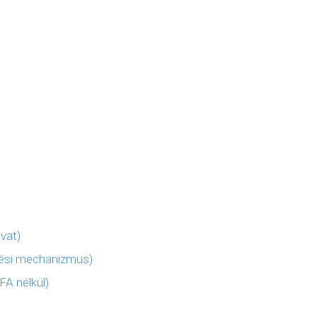
 vat)
tési mechanizmus)
FA nélkül)