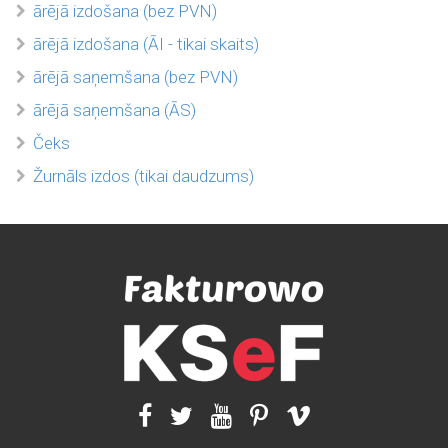
ārējā izdošana (bez PVN)
ārējā izdošana (ĀI - tikai skaits)
ārējā saņemšana (bez PVN)
ārējā saņemšana (ĀS)
Čeks
Žurnāls izdos (tikai daudzums)