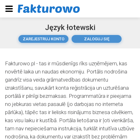
Język łotewski
ZAREJESTRUJ KONTO
ZALOGUJ SIĘ
Fakturowo.pl - tas ir mūsdienīgs rīks uzņēmējiem, kas
novērtē laika un naudas ekonomiju. Portāls nodrošina
gandrīz visa veida grāmatvedības dokumentu
izrakstīšanu, savukārt konta reģistrācija un uzturēšana
portālā ir pilnīgi bezmaksas. Programmatūra ir pieejama
no jebkuras vietas pasaulē (jo darbojas no interneta
pārlūka), tāpēc tas ir lielisks risinājums biznesa cilvēkiem,
kas visu laiku ir kustībā. Portāla lietošana ir ļoti vienkārša,
tam nav nepieciešama instrukcija, turklāt intuitīva uzbūve
nodrošina, ka dokumentu var izrakstīt bez problēmām