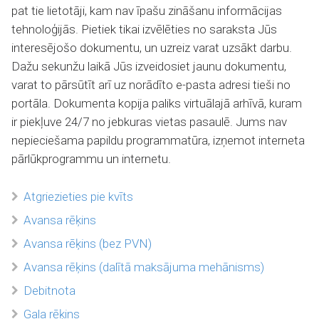
pat tie lietotāji, kam nav īpašu zināšanu informācijas
tehnoloģijās. Pietiek tikai izvēlēties no saraksta Jūs
interesējošo dokumentu, un uzreiz varat uzsākt darbu.
Dažu sekunžu laikā Jūs izveidosiet jaunu dokumentu,
varat to pārsūtīt arī uz norādīto e-pasta adresi tieši no
portāla. Dokumenta kopija paliks virtuālajā arhīvā, kuram
ir piekļuve 24/7 no jebkuras vietas pasaulē. Jums nav
nepieciešama papildu programmatūra, izņemot interneta
pārlūkprogrammu un internetu.
Atgriezieties pie kvīts
Avansa rēķins
Avansa rēķins (bez PVN)
Avansa rēķins (dalītā maksājuma mehānisms)
Debitnota
Gala rēķins