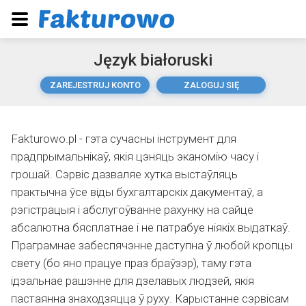
Język białoruski
ZAREJESTRUJ KONTO
ZALOGUJ SIĘ
Fakturowo.pl - гэта сучасны інструмент для
прадпрымальнікаў, якія цэняць эканомію часу і
грошай. Сэрвіс дазваляе хутка выстаўляць
практычна ўсе віды бухгалтарскіх дакументаў, а
рэгістрацыя і абслугоўванне рахунку на сайце
абсалютна бясплатнае і не патрабуе ніякіх выдаткаў.
Праграмнае забеспячэнне даступна ў любой кропцы
свету (бо яно працуе праз браўзэр), таму гэта
ідэальнае рашэнне для дзелавых людзей, якія
пастаянна знаходзяцца ў руху. Карыстанне сэрвісам