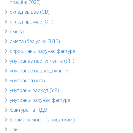
плацёж 2022)
склад выдае (СВ)
склад прымае (СП)
смета
смета (без уліку ПДВ)
спрошчаны рахунак-фактура
унутранае паступленне (УП)
унутранае пацверджанне
унутраная нота
унутраны расход (УР)
унутраны рахунак-фактура
фактура па ПДВ
форма замовы (з падаткамі)
чэк