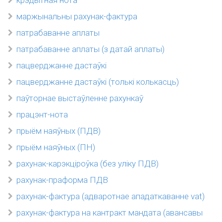
крэдытная нота
маржынальны рахунак-фактура
патрабаванне аплаты
патрабаванне аплаты (з датай аплаты)
пацверджанне дастаўкі
пацверджанне дастаўкі (толькі колькасць)
паўторнае выстаўленне рахункаў
працэнт-нота
прыём наяўных (ПДВ)
прыём наяўных (ПН)
рахунак-карэкціроўка (без уліку ПДВ)
рахунак-праформа ПДВ
рахунак-фактура (адваротнае ападаткаванне vat)
рахунак-фактура на кантракт мандата (авансавы