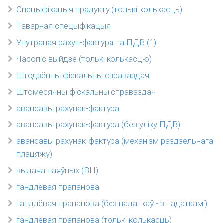
Спецыфікацыя прадукту (толькі колькасць)
Таварная спецыфікацыя
Унутраная рахун-фактура па ПДВ (1)
Часопіс выйдзе (толькі колькасцю)
Штодзённы фіскальны справаздач
Штомесячны фіскальны справаздач
авансавы рахунак-фактура
авансавы рахунак-фактура (без уліку ПДВ)
авансавы рахунак-фактура (механізм раздзельнага
плацяжу)
выдача наяўных (ВН)
гандлёвая прапанова
гандлёвая прапанова (без падаткаў - з падаткамі)
гандлёвая прапанова (толькі колькасць)