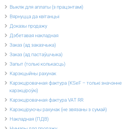
Выклік для аплаты (з працэнтамі)
Вярнуцца да квітанцыі
Доказы продажу
Дэбетавая накладная
Заказ (ад заказчыка)
Заказ (ад пастаўшчыка)
Запыт (толькі колькасць)
Карэкцыйны рахунак
Карэкціровачная фактура (KSeF – толькі значэнне
карэкціроўкі)
Карэкціровачная фактура VAT RR
Карэкціруючы рахунак (не звязаны з сумай)
Накладная (ПДВ)
Нумары для продажу