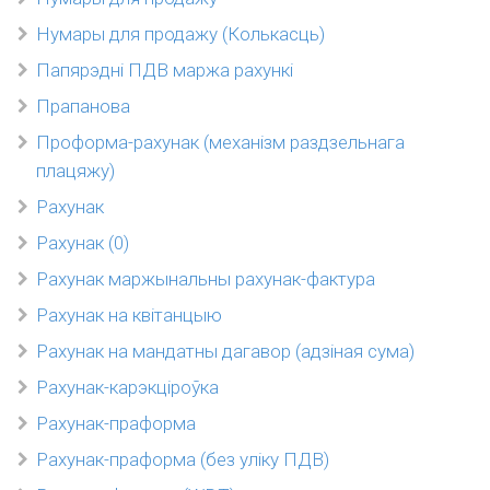
Нумары для продажу (Колькасць)
Папярэдні ПДВ маржа рахункі
Прапанова
Проформа-рахунак (механізм раздзельнага
плацяжу)
Рахунак
Рахунак (0)
Рахунак маржынальны рахунак-фактура
Рахунак на квітанцыю
Рахунак на мандатны дагавор (адзіная сума)
Рахунак-карэкціроўка
Рахунак-праформа
Рахунак-праформа (без уліку ПДВ)