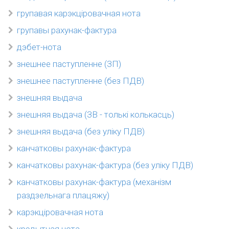
групавая карэкціровачная нота
групавы рахунак-фактура
дэбет-нота
знешнее паступленне (ЗП)
знешнее паступленне (без ПДВ)
знешняя выдача
знешняя выдача (ЗВ - толькі колькасць)
знешняя выдача (без уліку ПДВ)
канчатковы рахунак-фактура
канчатковы рахунак-фактура (без уліку ПДВ)
канчатковы рахунак-фактура (механізм
раздзельнага плацяжу)
карэкціровачная нота