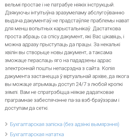
вельмі простае і не патрабуе ніякіх інструкцый.
Дзякуючы інтуітыўна зразумеламу абслугоўванню
выдача дакументаў не прадстаўляе праблемы нават
для менш вопытных карыстальнікаў. Дастаткова
проста абраць са спісу дакумент, які Вас цікавіць, і
можна адразу прыступаць да працы. За некалькі
хвілін вы створыце новы дакумент, а таксама
зможаце пераслаць яго на пададзены адрас
электроннай пошты непасрэдна з сайта. Копія
дакумента застанецца ў віртуальнай архіве, да якога
вы можаце атрымаць доступ 24/7 з любой кропкі
зямлі. Вам не спратрэбіцца ніякае дадатковае
праграмнае забеспячэнне па-за вэб-браўзэрам і
доступам да сеткі.
Бухгалтарская запіска (без адзінкі вымярэння)
Бухгалтарская нататка