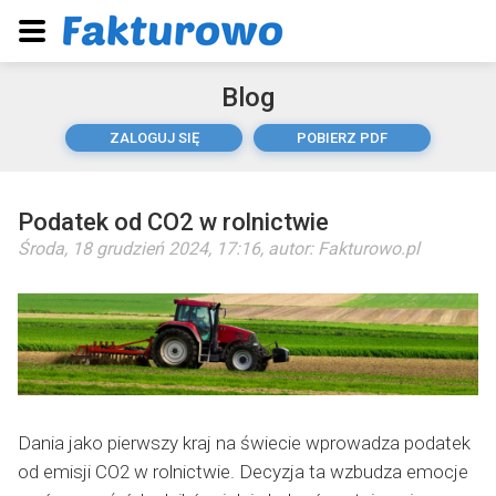
Blog
ZALOGUJ SIĘ
POBIERZ PDF
Podatek od CO2 w rolnictwie
Środa, 18 grudzień 2024, 17:16
, autor:
Fakturowo.pl
Dania jako pierwszy kraj na świecie wprowadza podatek
od emisji CO2 w rolnictwie. Decyzja ta wzbudza emocje