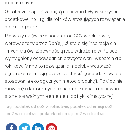
cieplarnianych.
Ostatecznie sporą zachętą na pewno byłyby korzyści
podatkowe, np. ulgi dla rolników stosujących rozwiązania
proekologiczne.
Pierwszy na świecie podatek od CO2 w rolnictwie,
wprowadzony przez Danię, już staje się inspiracją dla
innych krajów. Z pewnością jego wdrożenie w Polsce
wymagałoby odpowiednich przygotowań i wsparcia dla
rolników. Mimo to rozwiązanie mogłoby wesprzeć
ograniczenie emisji gazów i zachęcić gospodarstwa do
stosowania ekologicznych metod produkcji. Póki co nie
mówi się o konkretnych planach, ale debata na pewno
stanie się ważnym elementem polityki klimatycznej.
Tagi:
podatek od co2 w rolnictwie
,
podatek od emisji co2
,
co2 w rolnictwie
,
podatek od emisji co2 w rolnictwie