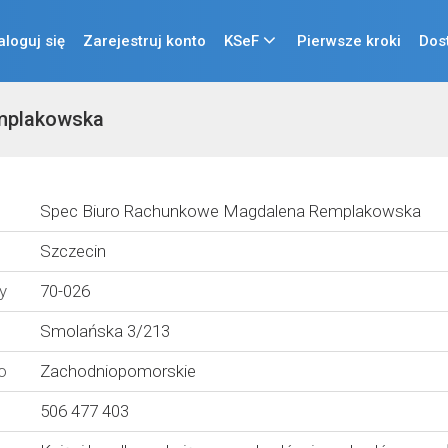
aloguj się
Zarejestruj konto
KSeF
Pierwsze kroki
Dos
mplakowska
Spec Biuro Rachunkowe Magdalena Remplakowska
Szczecin
y
70-026
Smolańska 3/213
o
Zachodniopomorskie
506 477 403