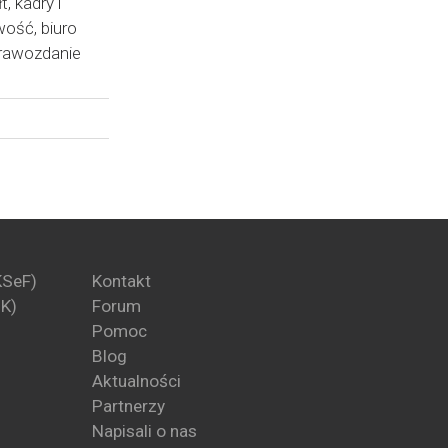
łt
,
kadry i
wość
,
biuro
rawozdanie
KSeF)
Kontakt
PK)
Forum
Pomoc
Blog
Aktualności
Partnerzy
Napisali o nas