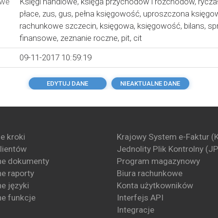
owe
Księgi handlowe
,
księga przychodów i rozchodów
,
rycza
płace
,
zus
,
gus
,
pełna księgowość
,
uproszczona księgo
rachunkowe szczecin
,
księgowa
,
księgowość
,
bilans
,
sp
finansowe
,
zeznanie roczne
,
pit
,
cit
09-11-2017 10:59:19
EDYTUJ DANE
NIEAKTUALNE DANE
e kroki
Krajowy System e-Faktur (
klientów
Jednolity Plik Kontrolny (J
ne dokumenty
Program magazynowy
e raporty
Biura rachunkowe
e języki
Konta użytkowników
e funkcje
Interfejs API
Integracje