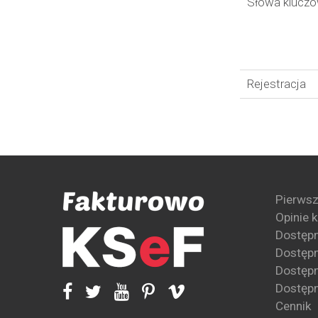
Słowa klucz
Rejestracja
Pierwsz
Opinie 
Dostęp
Dostępn
Dostępn
Dostępn
Cennik