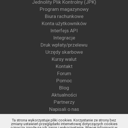
Jednolity Plik Kontrolny (JPK)
Program magazynowy
Biura rachunkowe
Konta użytkowników
Interfejs API
Integracje
Druk wpłaty/przelewu
Urzędy skarbowe
Kursy walut
Kontakt
Forum
Pomoc
Blog
Aktualności
Partnerzy
Napisali o nas
Wzory pism
Ta strona wykorzystuje pliki cookies. Korzystanie ze strony bez
Blog KSeF
zmiany ustawień przeglądarki internetowej dotyczących cookies
oznacza zgodę na ich zapis i wykorzystanie. Więcej informacji w