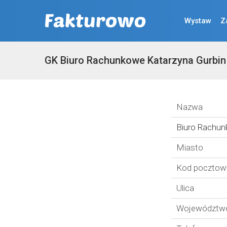
Wystaw
Z
GK Biuro Rachunkowe Katarzyna Gurbin
Nazwa
Biuro Rachun
Miasto
Kod pocztow
Ulica
Województw