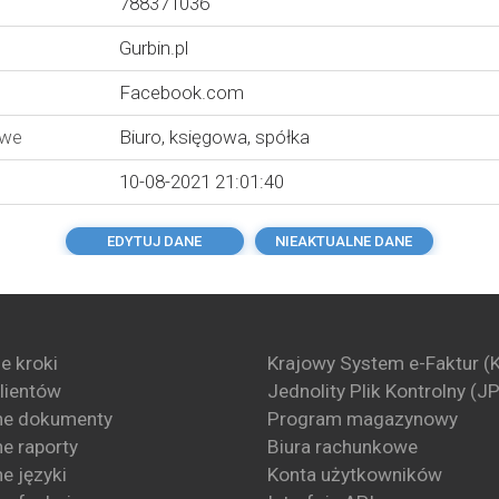
788371036
Gurbin.pl
Facebook.com
owe
Biuro
,
księgowa
,
spółka
10-08-2021 21:01:40
EDYTUJ DANE
NIEAKTUALNE DANE
e kroki
Krajowy System e-Faktur (
klientów
Jednolity Plik Kontrolny (J
ne dokumenty
Program magazynowy
e raporty
Biura rachunkowe
e języki
Konta użytkowników