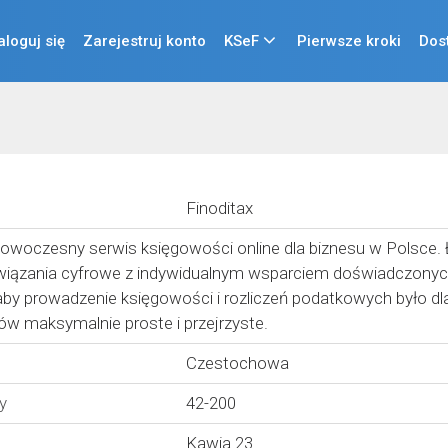
aloguj się
Zarejestruj konto
KSeF
Pierwsze kroki
Dos
Finoditax
 nowoczesny serwis księgowości online dla biznesu w Polsce
iązania cyfrowe z indywidualnym wsparciem doświadczony
by prowadzenie księgowości i rozliczeń podatkowych było dl
ów maksymalnie proste i przejrzyste.
Czestochowa
y
42-200
Kawia 23