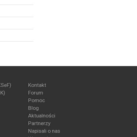
KSeF)
Kontakt
PK)
Forum
Pomoc
Blog
Aktualności
Partnerzy
Napisali o nas