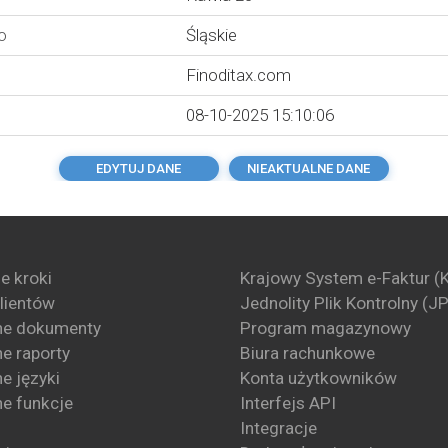
o
Śląskie
Finoditax.com
08-10-2025 15:10:06
EDYTUJ DANE
NIEAKTUALNE DANE
e kroki
Krajowy System e-Faktur (
klientów
Jednolity Plik Kontrolny (J
ne dokumenty
Program magazynowy
e raporty
Biura rachunkowe
e języki
Konta użytkowników
e funkcje
Interfejs API
Integracje