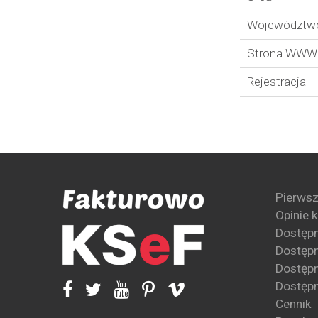
Województw
Strona WWW
Rejestracja
Pierwsz
Opinie 
Dostęp
Dostępn
Dostępn
Dostępn
Cennik