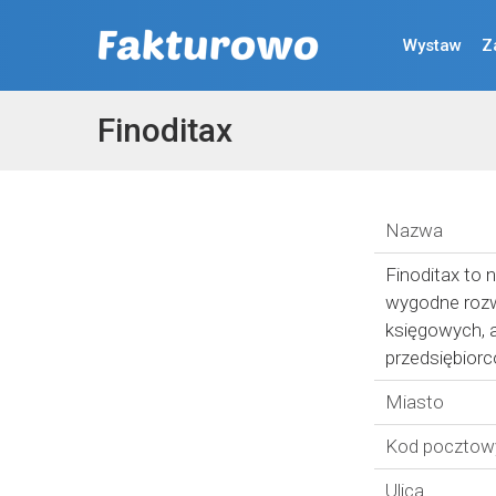
Wystaw
Z
Finoditax
Nazwa
Finoditax to
wygodne rozw
księgowych, a
przedsiębiorc
Miasto
Kod pocztow
Ulica