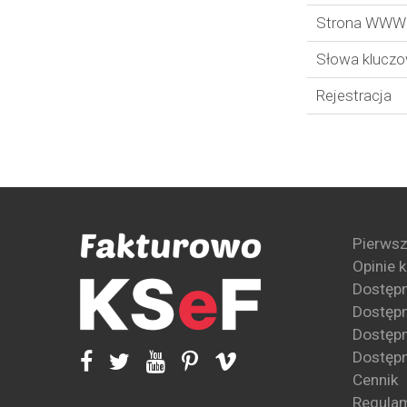
Strona WWW
Słowa klucz
Rejestracja
Pierwsz
Opinie 
Dostęp
Dostępn
Dostępn
Dostępn
Cennik
Regula