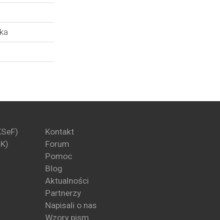
ęka
KSeF)
Kontakt
PK)
Forum
Pomoc
Blog
Aktualności
Partnerzy
Napisali o nas
Wzory pism