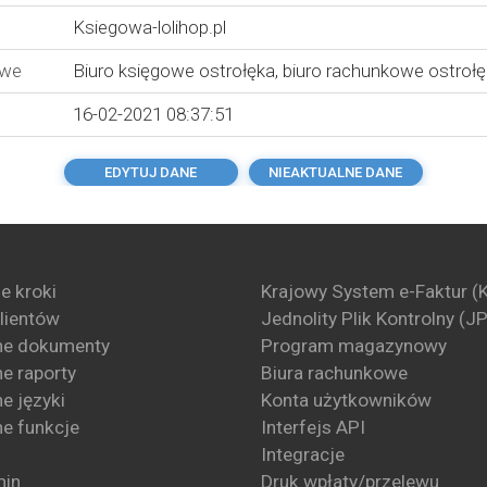
Ksiegowa-lolihop.pl
owe
Biuro księgowe ostrołęka
,
biuro rachunkowe ostroł
16-02-2021 08:37:51
EDYTUJ DANE
NIEAKTUALNE DANE
e kroki
Krajowy System e-Faktur (
klientów
Jednolity Plik Kontrolny (J
ne dokumenty
Program magazynowy
e raporty
Biura rachunkowe
e języki
Konta użytkowników
e funkcje
Interfejs API
Integracje
min
Druk wpłaty/przelewu