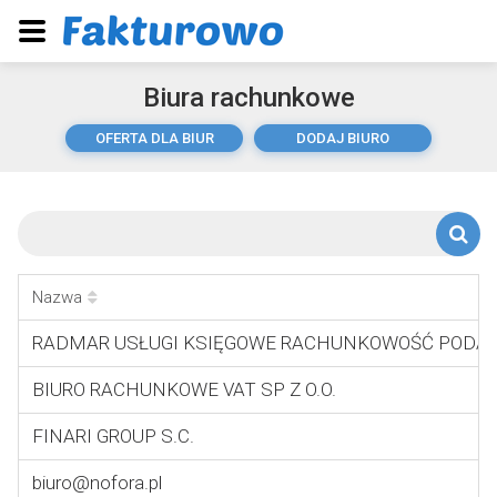
Biura rachunkowe
OFERTA DLA BIUR
DODAJ BIURO
Nazwa
RADMAR USŁUGI KSIĘGOWE RACHUNKOWOŚĆ PODA
BIURO RACHUNKOWE VAT SP Z O.O.
FINARI GROUP S.C.
biuro@nofora.pl