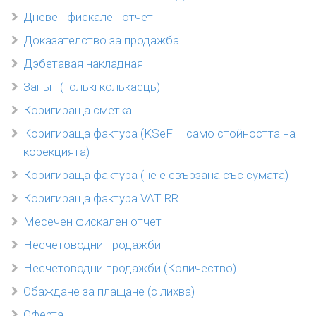
Дневен фискален отчет
Доказателство за продажба
Дэбетавая накладная
Запыт (толькі колькасць)
Коригираща сметка
Коригираща фактура (KSeF – само стойността на
корекцията)
Коригираща фактура (не е свързана със сумата)
Коригираща фактура VAT RR
Месечен фискален отчет
Несчетоводни продажби
Несчетоводни продажби (Количество)
Обаждане за плащане (с лихва)
Оферта