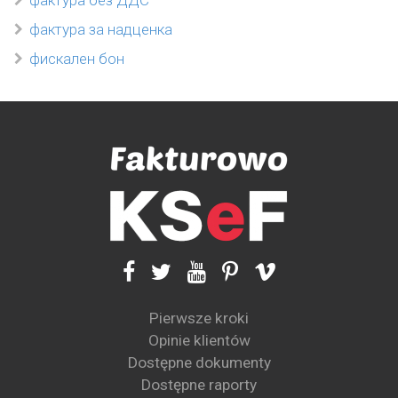
фактура без ДДС
фактура за надценка
фискален бон
Pierwsze kroki
Opinie klientów
Dostępne dokumenty
Dostępne raporty