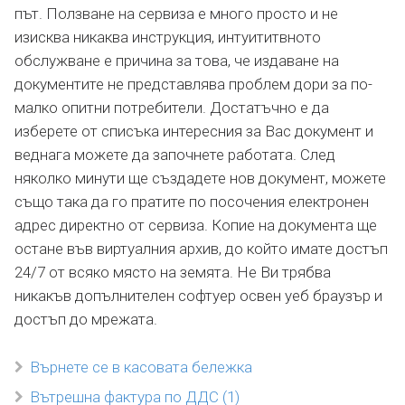
път. Ползване на сервиза е много просто и не
изисква никаква инструкция, интуититвното
обслужване е причина за това, че издаване на
документите не представлява проблем дори за по-
малко опитни потребители. Достатъчно е да
изберете от списъка интересния за Вас документ и
веднага можете да започнете работата. След
няколко минути ще създадете нов документ, можете
също така да го пратите по посочения електронен
адрес директно от сервиза. Копие на документа ще
остане във виртуалния архив, до който имате достъп
24/7 от всяко място на земята. Не Ви трябва
никакъв допълнителен софтуер освен уеб браузър и
достъп до мрежата.
Върнете се в касовата бележка
Вътрешна фактура по ДДС (1)