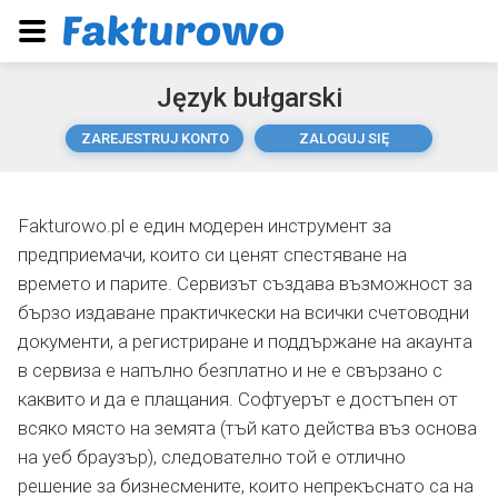
Język bułgarski
ZAREJESTRUJ KONTO
ZALOGUJ SIĘ
Fakturowo.pl е един модерен инструмент за
предприемачи, които си ценят спестяване на
времето и парите. Сервизът създава възможност за
бързо издаване практичкески на всички счетоводни
документи, а регистриране и поддържане на акаунта
в сервиза е напълно безплатно и не е свързано с
каквито и да е плащания. Софтуерът е достъпен от
всяко място на земята (тъй като действа въз основа
на уеб браузър), следователно той е отлично
решение за бизнесмените, които непрекъснато са на