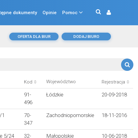
tępne dokumenty
Opinie
Pomoc
OFERTA DLA BIUR
DODAJ BIURO
Województwo
Kod
Rejestracja
91-
Łódzkie
20-09-2018
496
/1
70-
Zachodniopomorskie
18-11-2016
347
e 5/24
32-
Małopolskie
10-06-2018