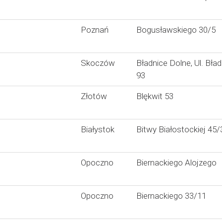
Poznań
Bogusławskiego 30/5
Skoczów
Bładnice Dolne, Ul. Bła
93
Złotów
Blękwit 53
Białystok
Bitwy Białostockiej 45/
Opoczno
Biernackiego Alojzego
Opoczno
Biernackiego 33/11