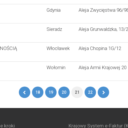
Gdynia
Aleja Zwycięstwa 96/9
Sieradz
Aleja Grunwaldzka, 13/
LNOŚCIĄ
Włocławek
Aleja Chopina 1G/12
Wołomin
Aleja Armii Krajowej 20
Pierwsza
Ostatnia
18
19
20
21
22
strona
strona
e kroki
Krajowy System e-Faktur (