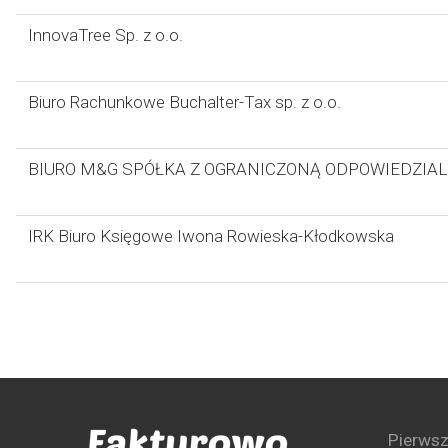
InnovaTree Sp. z o.o.
Biuro Rachunkowe Buchalter-Tax sp. z o.o.
BIURO M&G SPÓŁKA Z OGRANICZONĄ ODPOWIEDZIA
IRK Biuro Księgowe Iwona Rowieska-Kłodkowska
Pierwsz