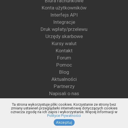
Biura rachunkowe
Konta użytkowników
Interfejs API
Integracje
Druk wpłaty/przelewu
Urzędy skarbowe
Kursy walut
Kontakt
Forum
Pomoc
Blog
Aktualności
Partnerzy
Napisali o nas
Wzory pism
Ta strona wykorzystuje pliki cookies. Korzystanie ze strony bez
Blog KSeF
zmiany ustawień przeglądarki internetowej dotyczących cookies
oznacza zgodę na ich zapis i wykorzystanie. Więcej informacji w
Status KSeF
Polityce Prywatności
Akceptuj