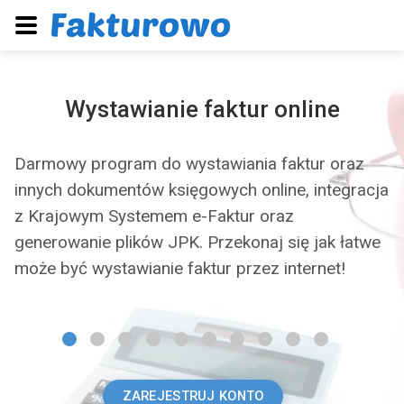
Krajowy System e-Faktur
Nasz program zapewnia pełną integrację z
N
ja
Krajowym Systemem e-Faktur. Integracja z
w
systemem KSeF umożliwia wysyłanie
J
e
dokumentów sprzedażowych do systemu KSeF
J
oraz pobieranie dokumentów kosztowych z
J
systemu KSeF!
F
ZAREJESTRUJ KONTO